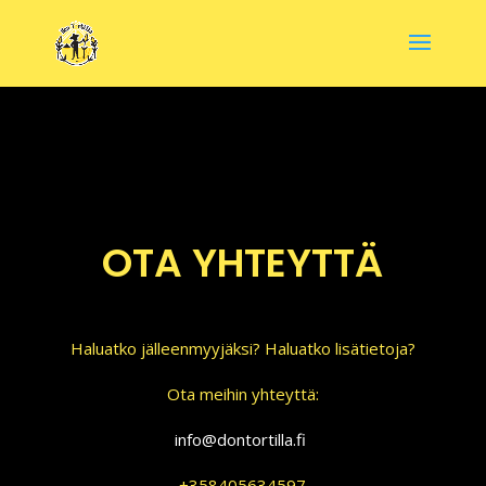
OTA YHTEYTTÄ
Haluatko jälleenmyyjäksi? Haluatko lisätietoja?
Ota meihin yhteyttä:
info@dontortilla.fi
+358405634597