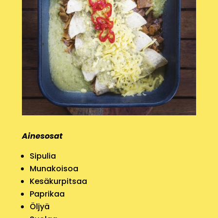
Ainesosat
Sipulia
Munakoisoa
Kesäkurpitsaa
Paprikaa
Öljyä